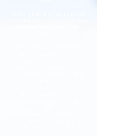
union...
Carine prêtera sa voix au grands
standards du Jazz tout en rendant
hommage à des artistes plus
récents.
Elles sauront vous transporter
dans une ambiance feutrée
autour du répertoire de
Diana Krall, Melody Gardot,
Stacey Kent ou encore Grégory
Porter et pourquoi pas esquisser
quelques pas de danse sur les
grands standards de Ella
Fitzgerald ou Billie Holiday.
Ce duo piano/voix saura à coup
sûr apporter un plus à votre
cocktail et enchanter vos amis.