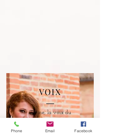
VOIX
Carine, la voix du
duo, formée au
Conservatoire de
Phone
Email
Facebook
Toulouse.