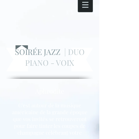
SOIRÉE
JAZZ
| DUO
PIANO - VOIX
Aphrodite
C'est autour de la musique
américaine de la grande époque
que vos invités se retrouveront
pour faire tinter les coupes de
champagne célébrant votre