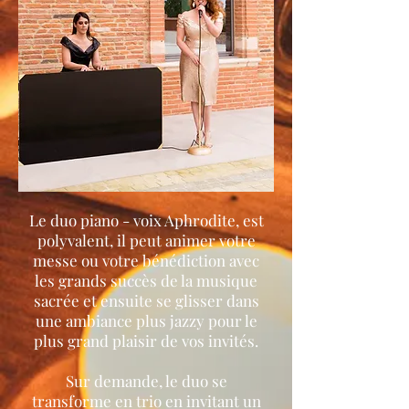
Le duo piano - voix Aphrodite, est
polyvalent, il peut animer votre
messe ou votre bénédiction avec
les grands succès de la musique
sacrée et ensuite se glisser dans
une ambiance plus jazzy pour le
plus grand plaisir de vos invités.
Sur demande, le duo se
transforme en trio en invitant un